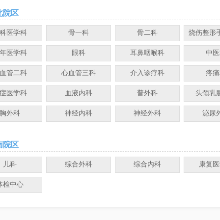
北院区
科医学科
骨一科
骨二科
烧伤整形
年医学科
眼科
耳鼻咽喉科
中医
血管二科
心血管三科
介入诊疗科
疼痛
症医学科
血液内科
普外科
头颈乳
胸外科
神经内科
神经外科
泌尿
南院区
儿科
综合外科
综合内科
康复医
体检中心