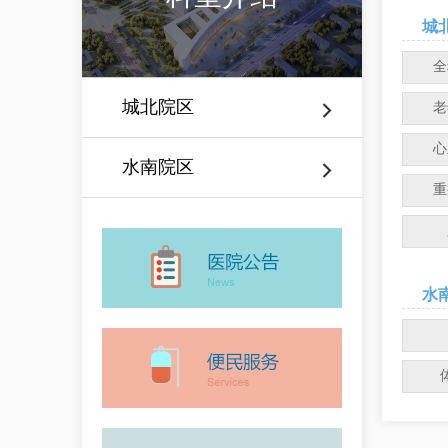
城
全
城北院区
老
心
水南院区
重
水